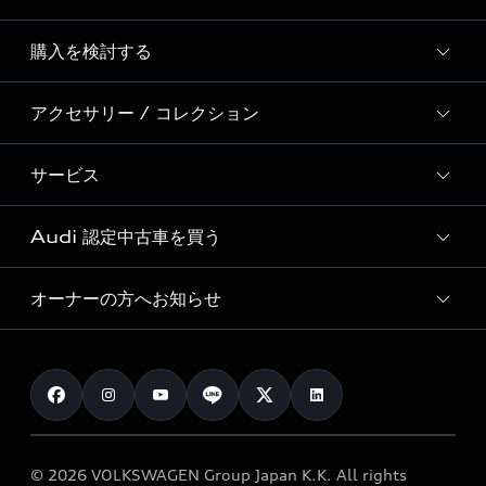
Story of Progress
購入を検討する
ディーラー検索
Audi Sport
新車在庫検索
アクセサリー / コレクション
モデル一覧
Formula 1®
試乗車・展示車検索
特別仕様モデル / 限定モデル
デジタルサービス
サービス
純正アクセサリー
見積り依頼
e-tronラインアップ
Audi exclusive
オンラインショップ
試乗予約
Audi 認定中古車を買う
サービス入庫予約
価格シミュレーション
Audi driving experience
Audi collection
サービスプログラム
車両比較
オーナーの方へお知らせ
Audi認定中古車
アウディナビアプリ
メンテナンス
ご購入サポート
Audi認定中古車検索
お知らせ
車検 / 定期点検
カタログ一覧
クオリティ
オーナー様向けキャンペーン
e-tronアフターサポート
保証
リコール関連情報
Audi Top Service紹介
© 2026 VOLKSWAGEN Group Japan K.K. All rights
メンテナンス