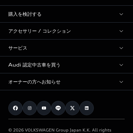
Story of Progress
購入を検討する
ディーラー検索
Audi Sport
新車在庫検索
アクセサリー / コレクション
モデル一覧
Formula 1®
試乗車・展示車検索
特別仕様モデル / 限定モデル
デジタルサービス
サービス
純正アクセサリー
見積り依頼
e-tronラインアップ
Audi exclusive
オンラインショップ
試乗予約
Audi 認定中古車を買う
サービス入庫予約
価格シミュレーション
Audi driving experience
Audi collection
サービスプログラム
車両比較
オーナーの方へお知らせ
Audi認定中古車
アウディナビアプリ
メンテナンス
ご購入サポート
Audi認定中古車検索
お知らせ
車検 / 定期点検
カタログ一覧
クオリティ
オーナー様向けキャンペーン
e-tronアフターサポート
保証
リコール関連情報
Audi Top Service紹介
© 2026 VOLKSWAGEN Group Japan K.K. All rights
メンテナンス