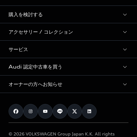
Story of Progress
購入を検討する
ディーラー検索
Audi Sport
新車在庫検索
アクセサリー / コレクション
モデル一覧
Formula 1®
試乗車・展示車検索
特別仕様モデル / 限定モデル
デジタルサービス
サービス
純正アクセサリー
見積り依頼
e-tronラインアップ
Audi exclusive
オンラインショップ
試乗予約
Audi 認定中古車を買う
サービス入庫予約
価格シミュレーション
Audi driving experience
Audi collection
サービスプログラム
車両比較
オーナーの方へお知らせ
Audi認定中古車
アウディナビアプリ
メンテナンス
ご購入サポート
Audi認定中古車検索
お知らせ
車検 / 定期点検
カタログ一覧
クオリティ
オーナー様向けキャンペーン
e-tronアフターサポート
保証
リコール関連情報
Audi Top Service紹介
© 2026 VOLKSWAGEN Group Japan K.K. All rights
メンテナンス