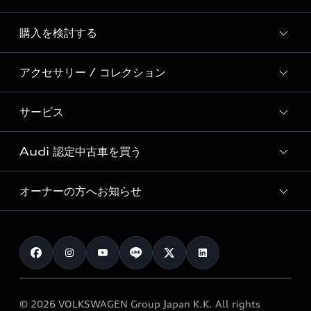
Story of Progress
購入を検討する
ディーラー検索
Audi Sport
新車在庫検索
アクセサリー / コレクション
モデル一覧
Formula 1®
試乗車・展示車検索
特別仕様モデル / 限定モデル
デジタルサービス
サービス
純正アクセサリー
見積り依頼
e-tronラインアップ
Audi exclusive
オンラインショップ
試乗予約
Audi 認定中古車を買う
サービス入庫予約
価格シミュレーション
Audi driving experience
Audi collection
サービスプログラム
車両比較
オーナーの方へお知らせ
Audi認定中古車
アウディナビアプリ
メンテナンス
ご購入サポート
Audi認定中古車検索
お知らせ
車検 / 定期点検
カタログ一覧
クオリティ
オーナー様向けキャンペーン
e-tronアフターサポート
保証
リコール関連情報
Audi Top Service紹介
© 2026 VOLKSWAGEN Group Japan K.K. All rights
メンテナンス