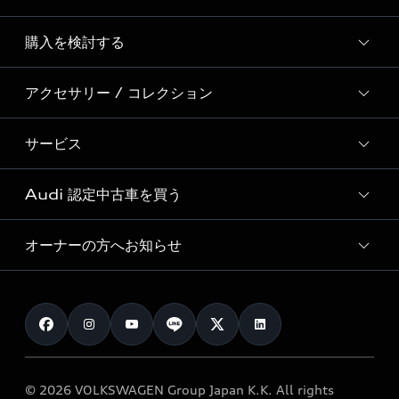
Story of Progress
購入を検討する
ディーラー検索
Audi Sport
新車在庫検索
アクセサリー / コレクション
モデル一覧
Formula 1®
試乗車・展示車検索
特別仕様モデル / 限定モデル
デジタルサービス
サービス
純正アクセサリー
見積り依頼
e-tronラインアップ
Audi exclusive
オンラインショップ
試乗予約
Audi 認定中古車を買う
サービス入庫予約
価格シミュレーション
Audi driving experience
Audi collection
サービスプログラム
車両比較
オーナーの方へお知らせ
Audi認定中古車
アウディナビアプリ
メンテナンス
ご購入サポート
Audi認定中古車検索
お知らせ
車検 / 定期点検
カタログ一覧
クオリティ
オーナー様向けキャンペーン
e-tronアフターサポート
保証
リコール関連情報
Audi Top Service紹介
© 2026 VOLKSWAGEN Group Japan K.K. All rights
メンテナンス