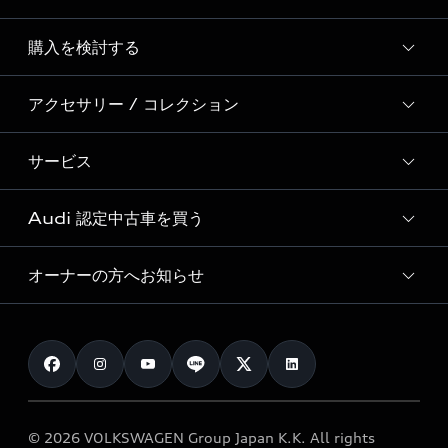
Story of Progress
購入を検討する
ディーラー検索
Audi Sport
新車在庫検索
アクセサリー / コレクション
モデル一覧
Formula 1®
試乗車・展示車検索
特別仕様モデル / 限定モデル
デジタルサービス
サービス
純正アクセサリー
見積り依頼
e-tronラインアップ
Audi exclusive
オンラインショップ
試乗予約
Audi 認定中古車を買う
サービス入庫予約
価格シミュレーション
Audi driving experience
Audi collection
サービスプログラム
車両比較
オーナーの方へお知らせ
Audi認定中古車
アウディナビアプリ
メンテナンス
ご購入サポート
Audi認定中古車検索
お知らせ
車検 / 定期点検
カタログ一覧
クオリティ
オーナー様向けキャンペーン
e-tronアフターサポート
保証
リコール関連情報
Audi Top Service紹介
© 2026 VOLKSWAGEN Group Japan K.K. All rights
メンテナンス