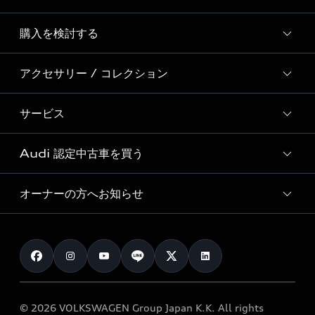
Story of Progress
購入を検討する
ディーラー検索
Audi Sport
新車在庫検索
アクセサリー / コレクション
モデル一覧
Formula 1®
試乗車・展示車検索
特別仕様モデル / 限定モデル
デジタルサービス
サービス
純正アクセサリー
見積り依頼
e-tronラインアップ
Audi exclusive
オンラインショップ
試乗予約
Audi 認定中古車を買う
サービス入庫予約
価格シミュレーション
Audi driving experience
Audi collection
サービスプログラム
車両比較
オーナーの方へお知らせ
Audi認定中古車
アウディナビアプリ
メンテナンス
ご購入サポート
Audi認定中古車検索
お知らせ
車検 / 定期点検
カタログ一覧
クオリティ
オーナー様向けキャンペーン
e-tronアフターサポート
保証
リコール関連情報
Audi Top Service紹介
© 2026 VOLKSWAGEN Group Japan K.K. All rights
メンテナンス