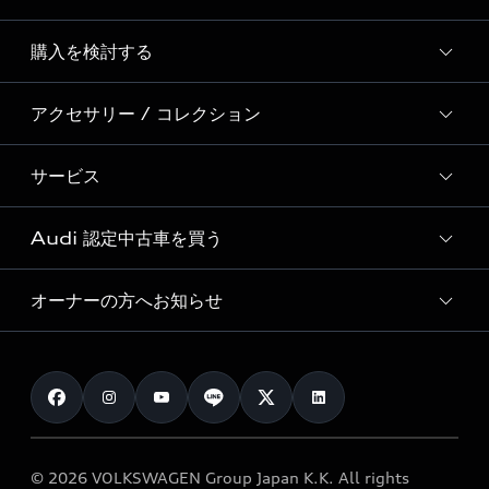
Story of Progress
購入を検討する
ディーラー検索
Audi Sport
新車在庫検索
アクセサリー / コレクション
モデル一覧
Formula 1®
試乗車・展示車検索
特別仕様モデル / 限定モデル
デジタルサービス
サービス
純正アクセサリー
見積り依頼
e-tronラインアップ
Audi exclusive
オンラインショップ
試乗予約
Audi 認定中古車を買う
サービス入庫予約
価格シミュレーション
Audi driving experience
Audi collection
サービスプログラム
車両比較
オーナーの方へお知らせ
Audi認定中古車
アウディナビアプリ
メンテナンス
ご購入サポート
Audi認定中古車検索
お知らせ
車検 / 定期点検
カタログ一覧
クオリティ
オーナー様向けキャンペーン
e-tronアフターサポート
保証
リコール関連情報
Audi Top Service紹介
© 2026 VOLKSWAGEN Group Japan K.K. All rights
メンテナンス