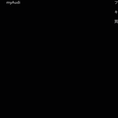
myAudi
フ
キ
買