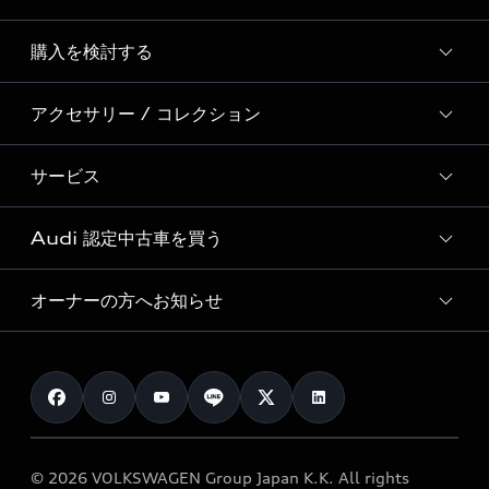
Story of Progress
購入を検討する
ディーラー検索
Audi Sport
新車在庫検索
アクセサリー / コレクション
モデル一覧
Formula 1®
試乗車・展示車検索
特別仕様モデル / 限定モデル
デジタルサービス
サービス
純正アクセサリー
見積り依頼
e-tronラインアップ
Audi exclusive
オンラインショップ
試乗予約
Audi 認定中古車を買う
サービス入庫予約
価格シミュレーション
Audi driving experience
Audi collection
サービスプログラム
車両比較
オーナーの方へお知らせ
Audi認定中古車
アウディナビアプリ
メンテナンス
ご購入サポート
Audi認定中古車検索
お知らせ
車検 / 定期点検
カタログ一覧
クオリティ
オーナー様向けキャンペーン
e-tronアフターサポート
保証
リコール関連情報
Audi Top Service紹介
© 2026 VOLKSWAGEN Group Japan K.K. All rights
メンテナンス