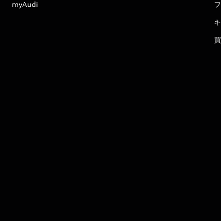
myAudi
フ
キ
買