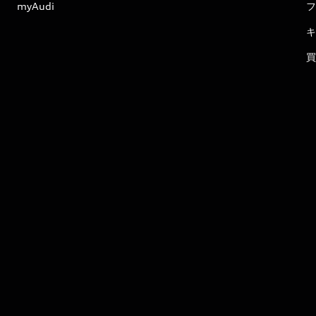
myAudi
フ
キ
買