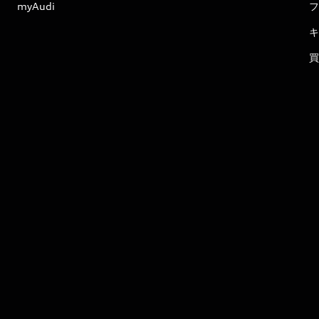
myAudi
フ
キ
買