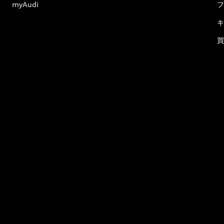
myAudi
フ
キ
買