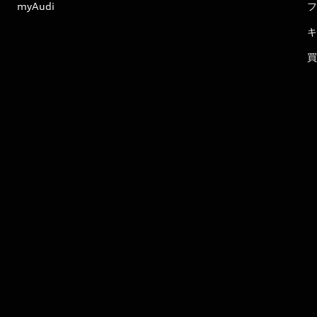
myAudi
フ
キ
買