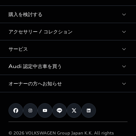
Story of Progress
購入を検討する
ディーラー検索
Audi Sport
新車在庫検索
アクセサリー / コレクション
モデル一覧
Formula 1®
試乗車・展示車検索
特別仕様モデル / 限定モデル
デジタルサービス
サービス
純正アクセサリー
見積り依頼
e-tronラインアップ
Audi exclusive
オンラインショップ
試乗予約
Audi 認定中古車を買う
サービス入庫予約
価格シミュレーション
Audi driving experience
Audi collection
サービスプログラム
車両比較
オーナーの方へお知らせ
Audi認定中古車
アウディナビアプリ
メンテナンス
ご購入サポート
Audi認定中古車検索
お知らせ
車検 / 定期点検
カタログ一覧
クオリティ
オーナー様向けキャンペーン
e-tronアフターサポート
保証
リコール関連情報
Audi Top Service紹介
© 2026 VOLKSWAGEN Group Japan K.K. All rights
メンテナンス