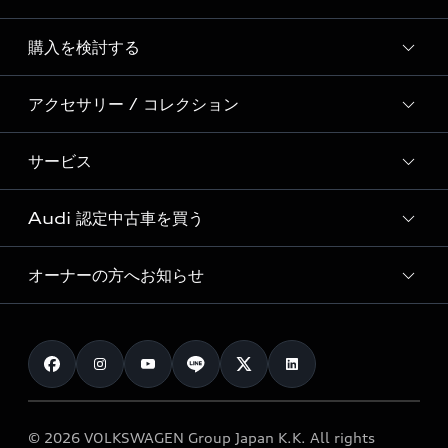
Story of Progress
購入を検討する
ディーラー検索
Audi Sport
新車在庫検索
アクセサリー / コレクション
モデル一覧
Formula 1®
試乗車・展示車検索
特別仕様モデル / 限定モデル
デジタルサービス
サービス
純正アクセサリー
見積り依頼
e-tronラインアップ
Audi exclusive
オンラインショップ
試乗予約
Audi 認定中古車を買う
サービス入庫予約
価格シミュレーション
Audi driving experience
Audi collection
サービスプログラム
車両比較
オーナーの方へお知らせ
Audi認定中古車
アウディナビアプリ
メンテナンス
ご購入サポート
Audi認定中古車検索
お知らせ
車検 / 定期点検
カタログ一覧
クオリティ
オーナー様向けキャンペーン
e-tronアフターサポート
保証
リコール関連情報
Audi Top Service紹介
© 2026 VOLKSWAGEN Group Japan K.K. All rights
メンテナンス