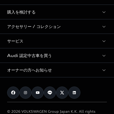
Story of Progress
購入を検討する
ディーラー検索
Audi Sport
新車在庫検索
アクセサリー / コレクション
モデル一覧
Formula 1®
試乗車・展示車検索
特別仕様モデル / 限定モデル
デジタルサービス
サービス
純正アクセサリー
見積り依頼
e-tronラインアップ
Audi exclusive
オンラインショップ
試乗予約
Audi 認定中古車を買う
サービス入庫予約
価格シミュレーション
Audi driving experience
Audi collection
サービスプログラム
車両比較
オーナーの方へお知らせ
Audi認定中古車
アウディナビアプリ
メンテナンス
ご購入サポート
Audi認定中古車検索
お知らせ
車検 / 定期点検
カタログ一覧
クオリティ
オーナー様向けキャンペーン
e-tronアフターサポート
保証
リコール関連情報
Audi Top Service紹介
© 2026 VOLKSWAGEN Group Japan K.K. All rights
メンテナンス