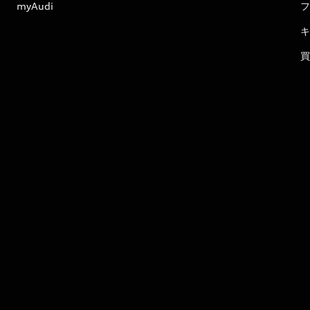
myAudi
フ
キ
買