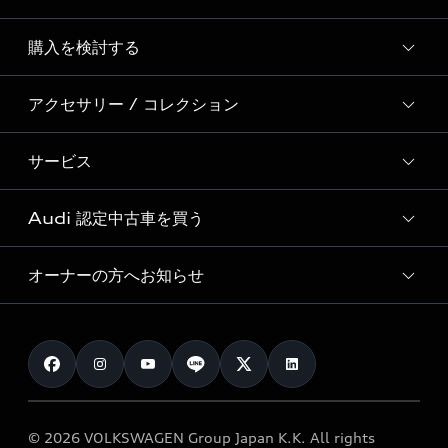
Story of Progress
購入を検討する
ディーラー検索
Audi Sport
新車在庫検索
アクセサリー / コレクション
モデル一覧
Formula 1®
試乗車・展示車検索
特別仕様モデル / 限定モデル
デジタルサービス
サービス
純正アクセサリー
見積り依頼
e-tronラインアップ
Audi exclusive
オンラインショップ
試乗予約
Audi 認定中古車を買う
サービス入庫予約
価格シミュレーション
Audi driving experience
Audi collection
サービスプログラム
車両比較
オーナーの方へお知らせ
Audi認定中古車
アウディナビアプリ
メンテナンス
ご購入サポート
Audi認定中古車検索
お知らせ
車検 / 定期点検
カタログ一覧
クオリティ
オーナー様向けキャンペーン
e-tronアフターサポート
保証
リコール関連情報
Audi Top Service紹介
© 2026 VOLKSWAGEN Group Japan K.K. All rights
メンテナンス