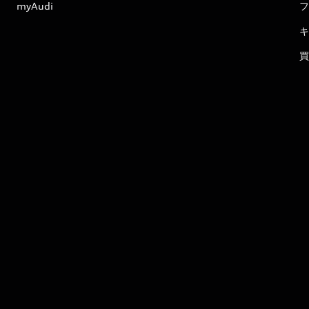
myAudi
フ
キ
買