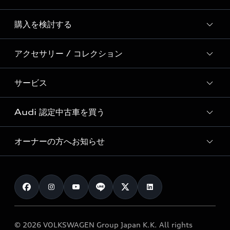
Story of Progress
購入を検討する
ディーラー検索
Audi Sport
新車在庫検索
アクセサリー / コレクション
モデル一覧
Formula 1®
試乗車・展示車検索
特別仕様モデル / 限定モデル
デジタルサービス
サービス
純正アクセサリー
見積り依頼
e-tronラインアップ
Audi exclusive
オンラインショップ
試乗予約
Audi 認定中古車を買う
サービス入庫予約
価格シミュレーション
Audi driving experience
Audi collection
サービスプログラム
車両比較
オーナーの方へお知らせ
Audi認定中古車
アウディナビアプリ
メンテナンス
ご購入サポート
Audi認定中古車検索
お知らせ
車検 / 定期点検
カタログ一覧
クオリティ
オーナー様向けキャンペーン
e-tronアフターサポート
保証
リコール関連情報
Audi Top Service紹介
© 2026 VOLKSWAGEN Group Japan K.K. All rights
メンテナンス