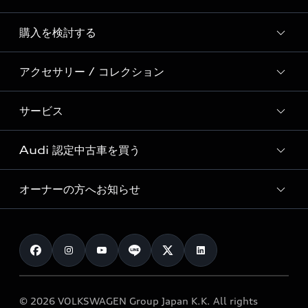
Story of Progress
購入を検討する
ディーラー検索
Audi Sport
新車在庫検索
アクセサリー / コレクション
モデル一覧
Formula 1®
試乗車・展示車検索
特別仕様モデル / 限定モデル
デジタルサービス
サービス
純正アクセサリー
見積り依頼
e-tronラインアップ
Audi exclusive
オンラインショップ
試乗予約
Audi 認定中古車を買う
サービス入庫予約
価格シミュレーション
Audi driving experience
Audi collection
サービスプログラム
車両比較
オーナーの方へお知らせ
Audi認定中古車
アウディナビアプリ
メンテナンス
ご購入サポート
Audi認定中古車検索
お知らせ
車検 / 定期点検
カタログ一覧
クオリティ
オーナー様向けキャンペーン
e-tronアフターサポート
保証
リコール関連情報
Audi Top Service紹介
© 2026 VOLKSWAGEN Group Japan K.K. All rights
メンテナンス