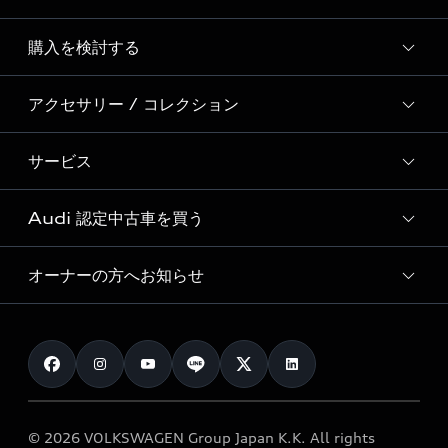
Story of Progress
購入を検討する
ディーラー検索
Audi Sport
新車在庫検索
アクセサリー / コレクション
モデル一覧
Formula 1®
試乗車・展示車検索
特別仕様モデル / 限定モデル
デジタルサービス
サービス
純正アクセサリー
見積り依頼
e-tronラインアップ
Audi exclusive
オンラインショップ
試乗予約
Audi 認定中古車を買う
サービス入庫予約
価格シミュレーション
Audi driving experience
Audi collection
サービスプログラム
車両比較
オーナーの方へお知らせ
Audi認定中古車
アウディナビアプリ
メンテナンス
ご購入サポート
Audi認定中古車検索
お知らせ
車検 / 定期点検
カタログ一覧
クオリティ
オーナー様向けキャンペーン
e-tronアフターサポート
保証
リコール関連情報
Audi Top Service紹介
© 2026 VOLKSWAGEN Group Japan K.K. All rights
メンテナンス