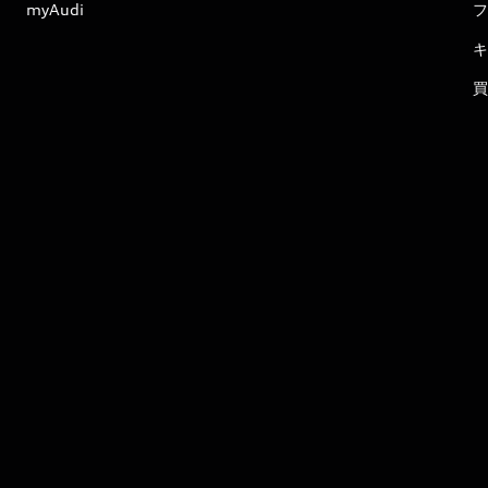
myAudi
フ
キ
買