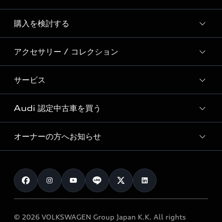
Story of Progress
購入を検討する
ディーラー検索
Audi Sport
新車在庫検索
アクセサリー / コレクション
モデル一覧
Formula 1®
試乗車・展示車検索
特別仕様モデル / 限定モデル
デジタルサービス
サービス
純正アクセサリー
見積り依頼
e-tronラインアップ
Audi exclusive
オンラインショップ
試乗予約
Audi 認定中古車を買う
サービス入庫予約
価格シミュレーション
Audi driving experience
Audi collection
サービスプログラム
車両比較
オーナーの方へお知らせ
Audi認定中古車
アウディナビアプリ
メンテナンス
ご購入サポート
Audi認定中古車検索
お知らせ
車検 / 定期点検
カタログ一覧
クオリティ
オーナー様向けキャンペーン
e-tronアフターサポート
保証
リコール関連情報
Audi Top Service紹介
© 2026 VOLKSWAGEN Group Japan K.K. All rights
メンテナンス