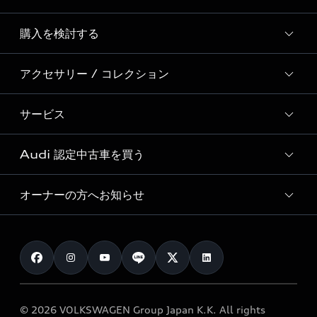
Story of Progress
購入を検討する
ディーラー検索
Audi Sport
新車在庫検索
アクセサリー / コレクション
モデル一覧
Formula 1®
試乗車・展示車検索
特別仕様モデル / 限定モデル
デジタルサービス
サービス
純正アクセサリー
見積り依頼
e-tronラインアップ
Audi exclusive
オンラインショップ
試乗予約
Audi 認定中古車を買う
サービス入庫予約
価格シミュレーション
Audi driving experience
Audi collection
サービスプログラム
車両比較
オーナーの方へお知らせ
Audi認定中古車
アウディナビアプリ
メンテナンス
ご購入サポート
Audi認定中古車検索
お知らせ
車検 / 定期点検
カタログ一覧
クオリティ
オーナー様向けキャンペーン
e-tronアフターサポート
保証
リコール関連情報
Audi Top Service紹介
© 2026 VOLKSWAGEN Group Japan K.K. All rights
メンテナンス