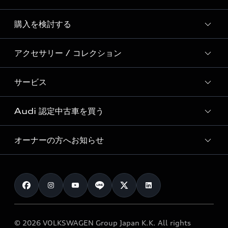
Story of Progress
購入を検討する
ディーラー検索
Audi Sport
新車在庫検索
アクセサリー / コレクション
モデル一覧
Formula 1®
試乗車・展示車検索
特別仕様モデル / 限定モデル
デジタルサービス
サービス
純正アクセサリー
見積り依頼
e-tronラインアップ
Audi exclusive
オンラインショップ
試乗予約
Audi 認定中古車を買う
サービス入庫予約
価格シミュレーション
Audi driving experience
Audi collection
サービスプログラム
車両比較
オーナーの方へお知らせ
Audi認定中古車
アウディナビアプリ
メンテナンス
ご購入サポート
Audi認定中古車検索
お知らせ
車検 / 定期点検
カタログ一覧
クオリティ
オーナー様向けキャンペーン
e-tronアフターサポート
保証
リコール関連情報
Audi Top Service紹介
© 2026 VOLKSWAGEN Group Japan K.K. All rights
メンテナンス