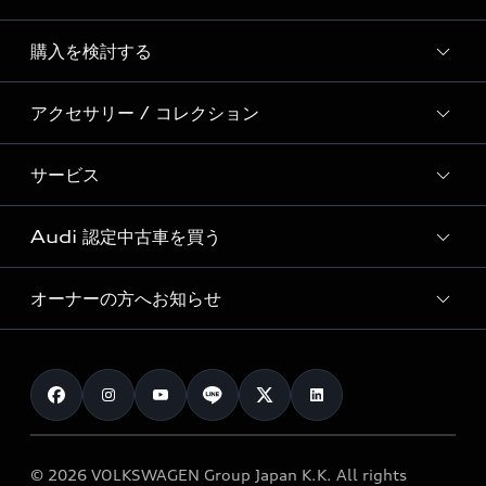
Story of Progress
購入を検討する
ディーラー検索
Audi Sport
新車在庫検索
アクセサリー / コレクション
モデル一覧
Formula 1®
試乗車・展示車検索
特別仕様モデル / 限定モデル
デジタルサービス
サービス
純正アクセサリー
見積り依頼
e-tronラインアップ
Audi exclusive
オンラインショップ
試乗予約
Audi 認定中古車を買う
サービス入庫予約
価格シミュレーション
Audi driving experience
Audi collection
サービスプログラム
車両比較
オーナーの方へお知らせ
Audi認定中古車
アウディナビアプリ
メンテナンス
ご購入サポート
Audi認定中古車検索
お知らせ
車検 / 定期点検
カタログ一覧
クオリティ
オーナー様向けキャンペーン
e-tronアフターサポート
保証
リコール関連情報
Audi Top Service紹介
© 2026 VOLKSWAGEN Group Japan K.K. All rights
メンテナンス