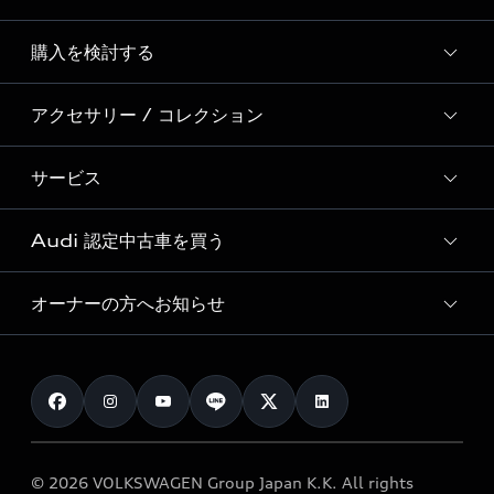
Story of Progress
購入を検討する
ディーラー検索
Audi Sport
新車在庫検索
アクセサリー / コレクション
モデル一覧
Formula 1®
試乗車・展示車検索
特別仕様モデル / 限定モデル
デジタルサービス
サービス
純正アクセサリー
見積り依頼
e-tronラインアップ
Audi exclusive
オンラインショップ
試乗予約
Audi 認定中古車を買う
サービス入庫予約
価格シミュレーション
Audi driving experience
Audi collection
サービスプログラム
車両比較
オーナーの方へお知らせ
Audi認定中古車
アウディナビアプリ
メンテナンス
ご購入サポート
Audi認定中古車検索
お知らせ
車検 / 定期点検
カタログ一覧
クオリティ
オーナー様向けキャンペーン
e-tronアフターサポート
保証
リコール関連情報
Audi Top Service紹介
© 2026 VOLKSWAGEN Group Japan K.K. All rights
メンテナンス