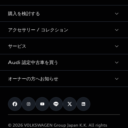
Story of Progress
購入を検討する
ディーラー検索
Audi Sport
新車在庫検索
アクセサリー / コレクション
モデル一覧
Formula 1®
試乗車・展示車検索
特別仕様モデル / 限定モデル
デジタルサービス
サービス
純正アクセサリー
見積り依頼
e-tronラインアップ
Audi exclusive
オンラインショップ
試乗予約
Audi 認定中古車を買う
サービス入庫予約
価格シミュレーション
Audi driving experience
Audi collection
サービスプログラム
車両比較
オーナーの方へお知らせ
Audi認定中古車
アウディナビアプリ
メンテナンス
ご購入サポート
Audi認定中古車検索
お知らせ
車検 / 定期点検
カタログ一覧
クオリティ
オーナー様向けキャンペーン
e-tronアフターサポート
保証
リコール関連情報
Audi Top Service紹介
© 2026 VOLKSWAGEN Group Japan K.K. All rights
メンテナンス