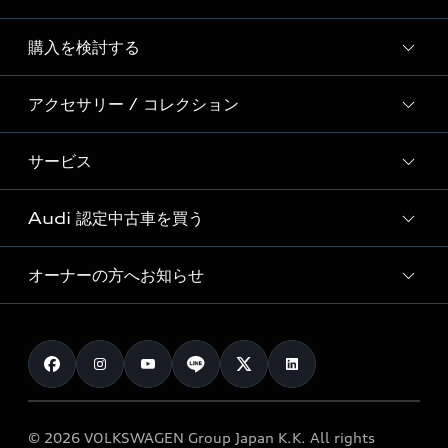
Story of Progress
購入を検討する
ディーラー検索
Audi Sport
新車在庫検索
アクセサリー / コレクション
モデル一覧
Formula 1®
試乗車・展示車検索
特別仕様モデル / 限定モデル
デジタルサービス
サービス
純正アクセサリー
見積り依頼
e-tronラインアップ
Audi exclusive
オンラインショップ
試乗予約
Audi 認定中古車を買う
サービス入庫予約
価格シミュレーション
Audi driving experience
Audi collection
サービスプログラム
車両比較
オーナーの方へお知らせ
Audi認定中古車
アウディナビアプリ
メンテナンス
ご購入サポート
Audi認定中古車検索
お知らせ
車検 / 定期点検
カタログ一覧
クオリティ
オーナー様向けキャンペーン
e-tronアフターサポート
保証
リコール関連情報
Audi Top Service紹介
© 2026 VOLKSWAGEN Group Japan K.K. All rights
メンテナンス