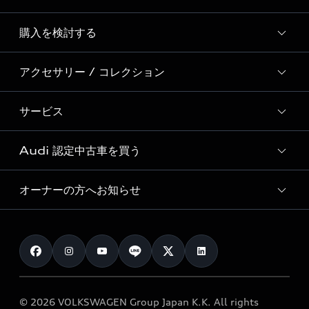
Story of Progress
購入を検討する
ディーラー検索
Audi Sport
新車在庫検索
アクセサリー / コレクション
モデル一覧
Formula 1®
試乗車・展示車検索
特別仕様モデル / 限定モデル
デジタルサービス
サービス
純正アクセサリー
見積り依頼
e-tronラインアップ
Audi exclusive
オンラインショップ
試乗予約
Audi 認定中古車を買う
サービス入庫予約
価格シミュレーション
Audi driving experience
Audi collection
サービスプログラム
車両比較
オーナーの方へお知らせ
Audi認定中古車
アウディナビアプリ
メンテナンス
ご購入サポート
Audi認定中古車検索
お知らせ
車検 / 定期点検
カタログ一覧
クオリティ
オーナー様向けキャンペーン
e-tronアフターサポート
保証
リコール関連情報
Audi Top Service紹介
© 2026 VOLKSWAGEN Group Japan K.K. All rights
メンテナンス