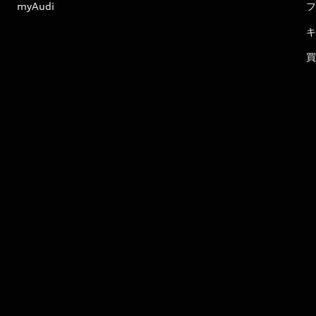
myAudi
フ
キ
買