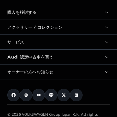
Story of Progress
購入を検討する
ディーラー検索
Audi Sport
新車在庫検索
アクセサリー / コレクション
モデル一覧
Formula 1®
試乗車・展示車検索
特別仕様モデル / 限定モデル
デジタルサービス
サービス
純正アクセサリー
見積り依頼
e-tronラインアップ
Audi exclusive
オンラインショップ
試乗予約
Audi 認定中古車を買う
サービス入庫予約
価格シミュレーション
Audi driving experience
Audi collection
サービスプログラム
車両比較
オーナーの方へお知らせ
Audi認定中古車
アウディナビアプリ
メンテナンス
ご購入サポート
Audi認定中古車検索
お知らせ
車検 / 定期点検
カタログ一覧
クオリティ
オーナー様向けキャンペーン
e-tronアフターサポート
保証
リコール関連情報
Audi Top Service紹介
© 2026 VOLKSWAGEN Group Japan K.K. All rights
メンテナンス