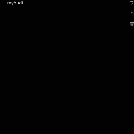
myAudi
フ
キ
買