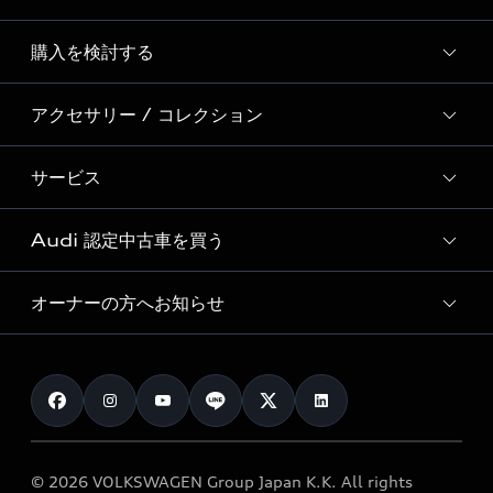
Story of Progress
購入を検討する
ディーラー検索
Audi Sport
新車在庫検索
アクセサリー / コレクション
モデル一覧
Formula 1®
試乗車・展示車検索
特別仕様モデル / 限定モデル
デジタルサービス
サービス
純正アクセサリー
見積り依頼
e-tronラインアップ
Audi exclusive
オンラインショップ
試乗予約
Audi 認定中古車を買う
サービス入庫予約
価格シミュレーション
Audi driving experience
Audi collection
サービスプログラム
車両比較
オーナーの方へお知らせ
Audi認定中古車
アウディナビアプリ
メンテナンス
ご購入サポート
Audi認定中古車検索
お知らせ
車検 / 定期点検
カタログ一覧
クオリティ
オーナー様向けキャンペーン
e-tronアフターサポート
保証
リコール関連情報
Audi Top Service紹介
© 2026 VOLKSWAGEN Group Japan K.K. All rights
メンテナンス