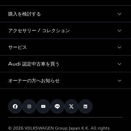
Story of Progress
購入を検討する
ディーラー検索
Audi Sport
新車在庫検索
アクセサリー / コレクション
モデル一覧
Formula 1®
試乗車・展示車検索
特別仕様モデル / 限定モデル
デジタルサービス
サービス
純正アクセサリー
見積り依頼
e-tronラインアップ
Audi exclusive
オンラインショップ
試乗予約
Audi 認定中古車を買う
サービス入庫予約
価格シミュレーション
Audi driving experience
Audi collection
サービスプログラム
車両比較
オーナーの方へお知らせ
Audi認定中古車
アウディナビアプリ
メンテナンス
ご購入サポート
Audi認定中古車検索
お知らせ
車検 / 定期点検
カタログ一覧
クオリティ
オーナー様向けキャンペーン
e-tronアフターサポート
保証
リコール関連情報
Audi Top Service紹介
© 2026 VOLKSWAGEN Group Japan K.K. All rights
メンテナンス