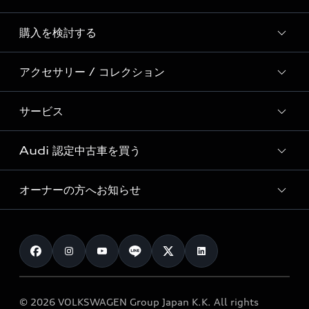
Story of Progress
購入を検討する
ディーラー検索
Audi Sport
新車在庫検索
アクセサリー / コレクション
モデル一覧
Formula 1®
試乗車・展示車検索
特別仕様モデル / 限定モデル
デジタルサービス
サービス
純正アクセサリー
見積り依頼
e-tronラインアップ
Audi exclusive
オンラインショップ
試乗予約
Audi 認定中古車を買う
サービス入庫予約
価格シミュレーション
Audi driving experience
Audi collection
サービスプログラム
車両比較
オーナーの方へお知らせ
Audi認定中古車
アウディナビアプリ
メンテナンス
ご購入サポート
Audi認定中古車検索
お知らせ
車検 / 定期点検
カタログ一覧
クオリティ
オーナー様向けキャンペーン
e-tronアフターサポート
保証
リコール関連情報
Audi Top Service紹介
© 2026 VOLKSWAGEN Group Japan K.K. All rights
メンテナンス