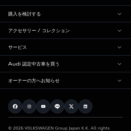
Story of Progress
購入を検討する
ディーラー検索
Audi Sport
新車在庫検索
アクセサリー / コレクション
モデル一覧
Formula 1®
試乗車・展示車検索
特別仕様モデル / 限定モデル
デジタルサービス
サービス
純正アクセサリー
見積り依頼
e-tronラインアップ
Audi exclusive
オンラインショップ
試乗予約
Audi 認定中古車を買う
サービス入庫予約
価格シミュレーション
Audi driving experience
Audi collection
サービスプログラム
車両比較
オーナーの方へお知らせ
Audi認定中古車
アウディナビアプリ
メンテナンス
ご購入サポート
Audi認定中古車検索
お知らせ
車検 / 定期点検
カタログ一覧
クオリティ
オーナー様向けキャンペーン
e-tronアフターサポート
保証
リコール関連情報
Audi Top Service紹介
© 2026 VOLKSWAGEN Group Japan K.K. All rights
メンテナンス