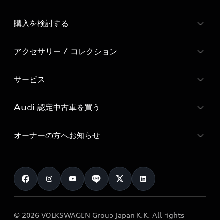
Story of Progress
購入を検討する
ディーラー検索
Audi Sport
新車在庫検索
アクセサリー / コレクション
モデル一覧
Formula 1®
試乗車・展示車検索
特別仕様モデル / 限定モデル
デジタルサービス
サービス
純正アクセサリー
見積り依頼
e-tronラインアップ
Audi exclusive
オンラインショップ
試乗予約
Audi 認定中古車を買う
サービス入庫予約
価格シミュレーション
Audi driving experience
Audi collection
サービスプログラム
車両比較
オーナーの方へお知らせ
Audi認定中古車
アウディナビアプリ
メンテナンス
ご購入サポート
Audi認定中古車検索
お知らせ
車検 / 定期点検
カタログ一覧
クオリティ
オーナー様向けキャンペーン
e-tronアフターサポート
保証
リコール関連情報
Audi Top Service紹介
© 2026 VOLKSWAGEN Group Japan K.K. All rights
メンテナンス