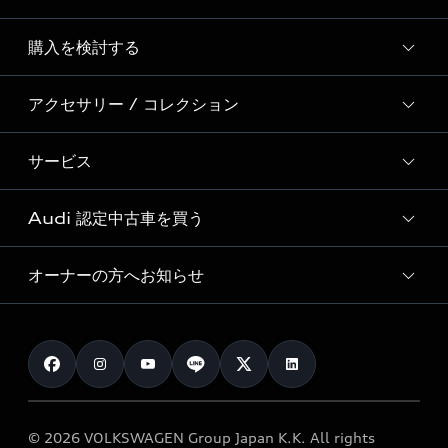
Story of Progress
購入を検討する
ディーラー検索
Audi Sport
新車在庫検索
アクセサリー / コレクション
モデル一覧
Formula 1®
試乗車・展示車検索
特別仕様モデル / 限定モデル
デジタルサービス
サービス
純正アクセサリー
見積り依頼
e-tronラインアップ
Audi exclusive
オンラインショップ
試乗予約
Audi 認定中古車を買う
サービス入庫予約
価格シミュレーション
Audi driving experience
Audi collection
サービスプログラム
車両比較
オーナーの方へお知らせ
Audi認定中古車
アウディナビアプリ
メンテナンス
ご購入サポート
Audi認定中古車検索
お知らせ
車検 / 定期点検
カタログ一覧
クオリティ
オーナー様向けキャンペーン
e-tronアフターサポート
保証
リコール関連情報
Audi Top Service紹介
© 2026 VOLKSWAGEN Group Japan K.K. All rights
メンテナンス