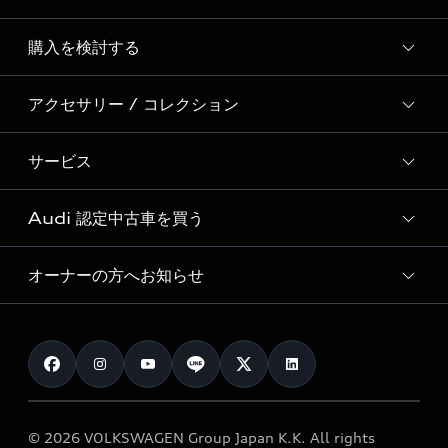
Story of Progress
購入を検討する
ディーラー検索
Audi Sport
新車在庫検索
アクセサリー / コレクション
モデル一覧
Formula 1®
試乗車・展示車検索
特別仕様モデル / 限定モデル
デジタルサービス
サービス
純正アクセサリー
見積り依頼
e-tronラインアップ
Audi exclusive
オンラインショップ
試乗予約
Audi 認定中古車を買う
サービス入庫予約
価格シミュレーション
Audi driving experience
Audi collection
サービスプログラム
車両比較
オーナーの方へお知らせ
Audi認定中古車
アウディナビアプリ
メンテナンス
ご購入サポート
Audi認定中古車検索
お知らせ
車検 / 定期点検
カタログ一覧
クオリティ
オーナー様向けキャンペーン
e-tronアフターサポート
保証
リコール関連情報
Audi Top Service紹介
© 2026 VOLKSWAGEN Group Japan K.K. All rights
メンテナンス