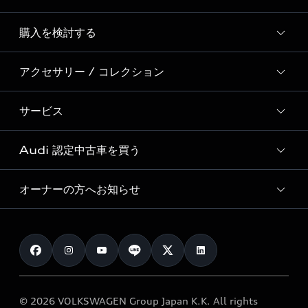
Story of Progress
購入を検討する
ディーラー検索
Audi Sport
新車在庫検索
アクセサリー / コレクション
モデル一覧
Formula 1®
試乗車・展示車検索
特別仕様モデル / 限定モデル
デジタルサービス
サービス
純正アクセサリー
見積り依頼
e-tronラインアップ
Audi exclusive
オンラインショップ
試乗予約
Audi 認定中古車を買う
サービス入庫予約
価格シミュレーション
Audi driving experience
Audi collection
サービスプログラム
車両比較
オーナーの方へお知らせ
Audi認定中古車
アウディナビアプリ
メンテナンス
ご購入サポート
Audi認定中古車検索
お知らせ
車検 / 定期点検
カタログ一覧
クオリティ
オーナー様向けキャンペーン
e-tronアフターサポート
保証
リコール関連情報
Audi Top Service紹介
© 2026 VOLKSWAGEN Group Japan K.K. All rights
メンテナンス