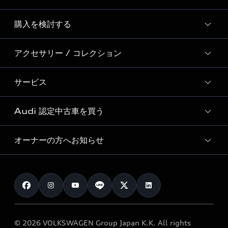
Story of Progress
購入を検討する
ディーラー検索
Audi Sport
新車在庫検索
アクセサリー / コレクション
モデル一覧
Formula 1®
試乗車・展示車検索
特別仕様モデル / 限定モデル
デジタルサービス
サービス
純正アクセサリー
見積り依頼
e-tronラインアップ
Audi exclusive
オンラインショップ
試乗予約
Audi 認定中古車を買う
サービス入庫予約
価格シミュレーション
Audi driving experience
Audi collection
サービスプログラム
車両比較
オーナーの方へお知らせ
Audi認定中古車
アウディナビアプリ
メンテナンス
ご購入サポート
Audi認定中古車検索
お知らせ
車検 / 定期点検
カタログ一覧
クオリティ
オーナー様向けキャンペーン
e-tronアフターサポート
保証
リコール関連情報
Audi Top Service紹介
© 2026 VOLKSWAGEN Group Japan K.K. All rights
メンテナンス