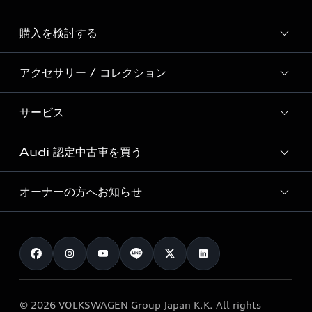
Story of Progress
購入を検討する
ディーラー検索
Audi Sport
新車在庫検索
アクセサリー / コレクション
モデル一覧
Formula 1®
試乗車・展示車検索
特別仕様モデル / 限定モデル
デジタルサービス
サービス
純正アクセサリー
見積り依頼
e-tronラインアップ
Audi exclusive
オンラインショップ
試乗予約
Audi 認定中古車を買う
サービス入庫予約
価格シミュレーション
Audi driving experience
Audi collection
サービスプログラム
車両比較
オーナーの方へお知らせ
Audi認定中古車
アウディナビアプリ
メンテナンス
ご購入サポート
Audi認定中古車検索
お知らせ
車検 / 定期点検
カタログ一覧
クオリティ
オーナー様向けキャンペーン
e-tronアフターサポート
保証
リコール関連情報
Audi Top Service紹介
© 2026 VOLKSWAGEN Group Japan K.K. All rights
メンテナンス