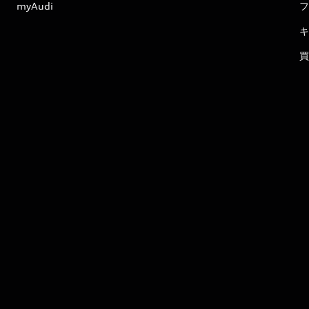
myAudi
フ
キ
買