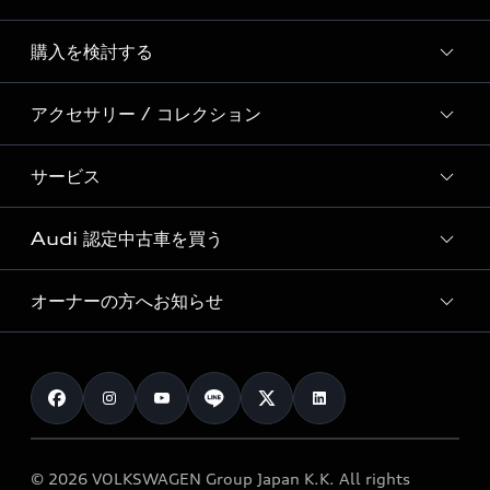
Story of Progress
購入を検討する
ディーラー検索
Audi Sport
新車在庫検索
アクセサリー / コレクション
モデル一覧
Formula 1®
試乗車・展示車検索
特別仕様モデル / 限定モデル
デジタルサービス
サービス
純正アクセサリー
見積り依頼
e-tronラインアップ
Audi exclusive
オンラインショップ
試乗予約
Audi 認定中古車を買う
サービス入庫予約
価格シミュレーション
Audi driving experience
Audi collection
サービスプログラム
車両比較
オーナーの方へお知らせ
Audi認定中古車
アウディナビアプリ
メンテナンス
ご購入サポート
Audi認定中古車検索
お知らせ
車検 / 定期点検
カタログ一覧
クオリティ
オーナー様向けキャンペーン
e-tronアフターサポート
保証
リコール関連情報
Audi Top Service紹介
© 2026 VOLKSWAGEN Group Japan K.K. All rights
メンテナンス