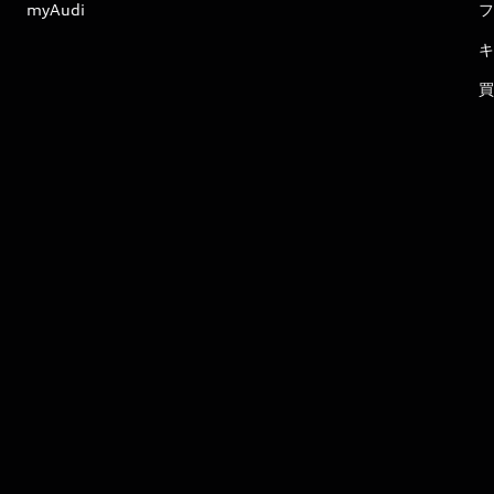
myAudi
フ
キ
買