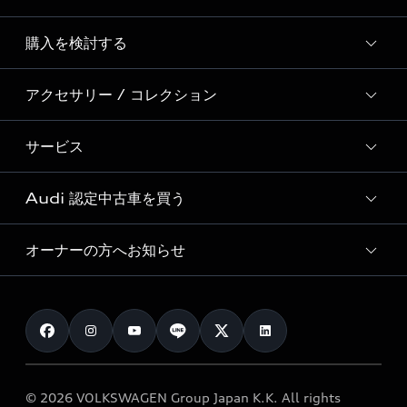
Story of Progress
購入を検討する
ディーラー検索
Audi Sport
新車在庫検索
アクセサリー / コレクション
モデル一覧
Formula 1®
試乗車・展示車検索
特別仕様モデル / 限定モデル
デジタルサービス
サービス
純正アクセサリー
見積り依頼
e-tronラインアップ
Audi exclusive
オンラインショップ
試乗予約
Audi 認定中古車を買う
サービス入庫予約
価格シミュレーション
Audi driving experience
Audi collection
サービスプログラム
車両比較
オーナーの方へお知らせ
Audi認定中古車
アウディナビアプリ
メンテナンス
ご購入サポート
Audi認定中古車検索
お知らせ
車検 / 定期点検
カタログ一覧
クオリティ
オーナー様向けキャンペーン
e-tronアフターサポート
保証
リコール関連情報
Audi Top Service紹介
© 2026 VOLKSWAGEN Group Japan K.K. All rights
メンテナンス